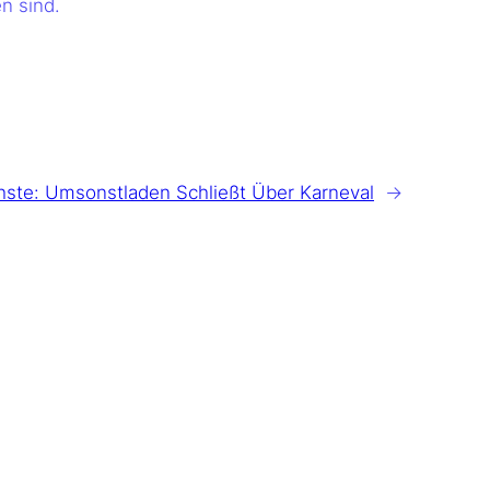
n sind.
hste:
Umsonstladen Schließt Über Karneval
→